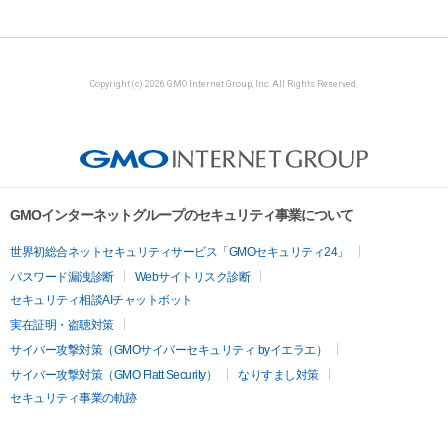
Copyright (c) 2026 GMO Internet Group, Inc. All Rights Reserved.
GMOインターネットグループのセキュリティ事業について
世界初総合ネットセキュリティサービス「GMOセキュリティ24」
パスワード漏洩診断
Webサイトリスク診断
セキュリティ相談AIチャットボット
実在証明・盗聴対策
サイバー攻撃対策（GMOサイバーセキュリティ byイエラエ）
サイバー攻撃対策（GMO Flatt Security）
なりすまし対策
セキュリティ事業の軌跡