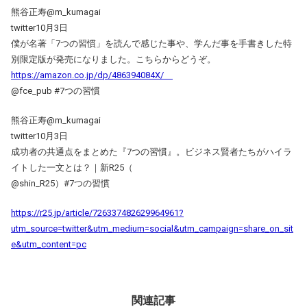
熊谷正寿@m_kumagai
twitter10月3日
僕が名著「7つの習慣」を読んで感じた事や、学んだ事を手書きした特
別限定版が発売になりました。こちらからどうぞ。
https://amazon.co.jp/dp/486394084X/
@fce_pub #7つの習慣
熊谷正寿@m_kumagai
twitter10月3日
成功者の共通点をまとめた『7つの習慣』。ビジネス賢者たちがハイラ
イトした一文とは？｜新R25（
@shin_R25）#7つの習慣
https://r25.jp/article/726337482629964961?
utm_source=twitter&utm_medium=social&utm_campaign=share_on_sit
e&utm_content=pc
関連記事