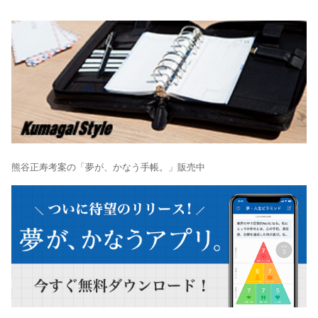
熊谷正寿考案の「夢が、かなう手帳。」販売中