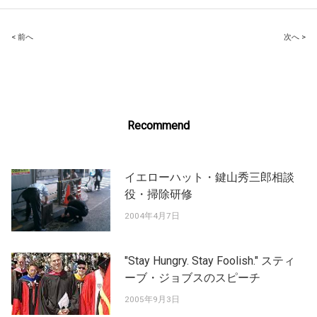
Post
< 前へ
次へ >
navigation
Recommend
イエローハット・鍵山秀三郎相談
役・掃除研修
2004年4月7日
"Stay Hungry. Stay Foolish." スティ
ーブ・ジョブスのスピーチ
2005年9月3日