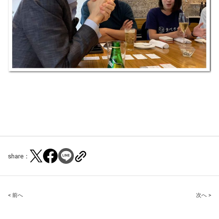
share：
Post
< 前へ
次へ >
navigation