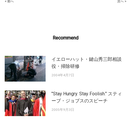
Post
< 前へ
次へ >
navigation
Recommend
イエローハット・鍵山秀三郎相談
役・掃除研修
2004年4月7日
"Stay Hungry. Stay Foolish." スティ
ーブ・ジョブスのスピーチ
2005年9月3日