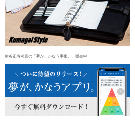
熊谷正寿考案の「夢が、かなう手帳。」販売中