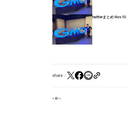
twitterまとめ Nov.10
share：
< 前へ
Post
navigation