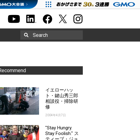
Search
Recommend
イエローハッ
ト・鍵山秀三郎
相談役・掃除研
修
2004年4月7日
"Stay Hungry.
Stay Foolish." ス
ティーブ・ジョ