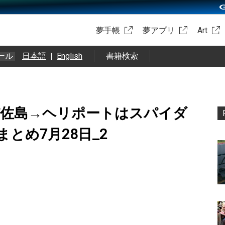
夢手帳
夢アプリ
Art
ール
日本語
|
English
書籍検索
パ佐島→ヘリポートはスパイダ
kまとめ7月28日_2