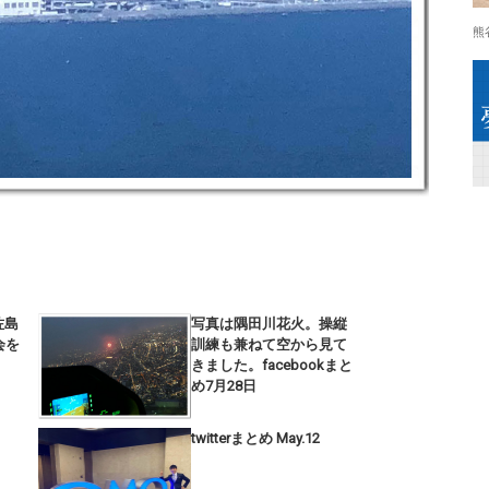
熊
佐島
写真は隅田川花火。操縦
会を
訓練も兼ねて空から見て
きました。facebookまと
め7月28日
twitterまとめ May.12