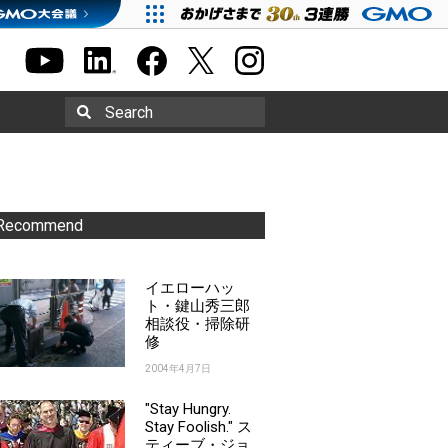
Search
Recommend
イエローハッ
ト・鍵山秀三郎
相談役・掃除研
修
2004年4月7日
"Stay Hungry.
Stay Foolish." ス
ティーブ・ジョ