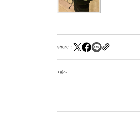
share：
< 前へ
Post
navigation