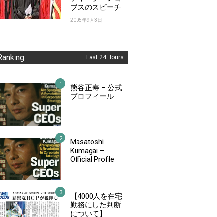
ブスのスピーチ
2005年9月3日
Ranking
Last 24 Hours
熊谷正寿 – 公式
プロフィール
Masatoshi
Kumagai –
Official Profile
【4000人を在宅
勤務にした判断
について】