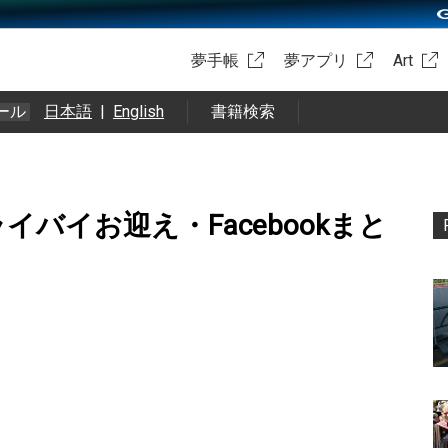
夢手帳
夢アプリ
Art
ール
日本語
|
English
書籍検索
フライバイお迎え・Facebookまと