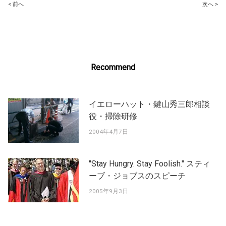
Post
< 前へ
次へ >
navigation
Recommend
イエローハット・鍵山秀三郎相談
役・掃除研修
2004年4月7日
"Stay Hungry. Stay Foolish." スティ
ーブ・ジョブスのスピーチ
2005年9月3日