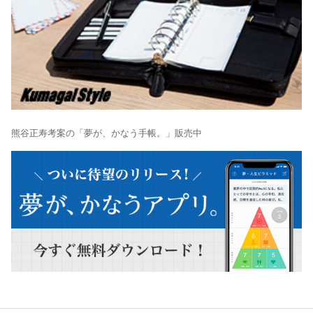
熊谷正寿考案の「夢が、かなう手帳。」販売中