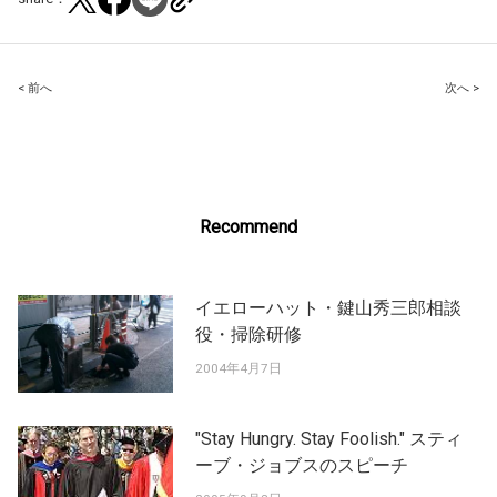
Post
< 前へ
次へ >
navigation
Recommend
イエローハット・鍵山秀三郎相談
役・掃除研修
2004年4月7日
"Stay Hungry. Stay Foolish." スティ
ーブ・ジョブスのスピーチ