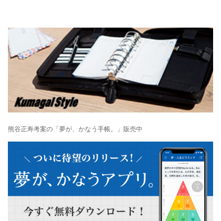
熊谷正寿考案の「夢が、かなう手帳。」販売中