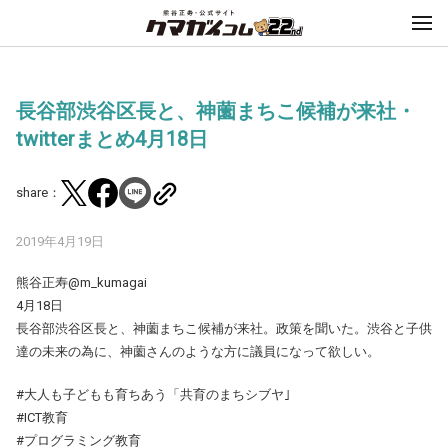
長谷部渋谷区長と、神薗まちこ候補が来社・
twitterまとめ4月18日
share：
2019年4月19日
熊谷正寿@m_kumagai
4月18日
長谷部渋谷区長と、神薗まちこ候補が来社。政策を聞いた。渋谷と子供
達の未来の為に、神薗さんのような方に議員になって欲しい。
#大人も子どもも育ちあう「共育のまちシブヤ｣
#ICT教育
#プログラミング教育