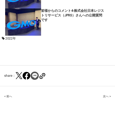
皆様からのコメント4-株式会社日本レジス
トリサービス（JPRS）さんへの公開質問
です
2022年
share：
Post
< 前へ
次へ >
navigation