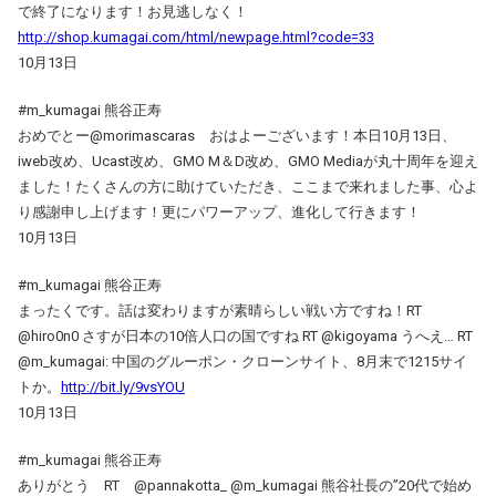
で終了になります！お見逃しなく！
http://shop.kumagai.com/html/newpage.html?code=33
10月13日
#m_kumagai 熊谷正寿
おめでとー@morimascaras おはよーございます！本日10月13日、
iweb改め、Ucast改め、GMO M＆D改め、GMO Mediaが丸十周年を迎え
ました！たくさんの方に助けていただき、ここまで来れました事、心よ
り感謝申し上げます！更にパワーアップ、進化して行きます！
10月13日
#m_kumagai 熊谷正寿
まったくです。話は変わりますが素晴らしい戦い方ですね！RT
@hiro0n0 さすが日本の10倍人口の国ですね RT @kigoyama うへえ… RT
@m_kumagai: 中国のグルーポン・クローンサイト、8月末で1215サイ
トか。
http://bit.ly/9vsYOU
10月13日
#m_kumagai 熊谷正寿
ありがとう RT @pannakotta_ @m_kumagai 熊谷社長の”20代で始め