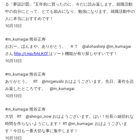
る「夢設計図」”五年前に買ったのに、今だに読み返します。就職活動
中の自分にとって、とても励みになり、勉強になります。就職活動中の
人に本当におすすめです！
10月13日
#m_kumagai 熊谷正寿
おおー。ほんまや。ありがとう。 ＲＴ @alohashinji @m_kumagai
さん
http://j.mp/bhLKCf
はソート機能が有り探しやすいです！
10月13日
#m_kumagai 熊谷正寿
ありがとう。 RT @mrgerushi おはようございます。先日、著作を読
み返したところです。 @m_kumagai
10月13日
#m_kumagai 熊谷正寿
大切 RT @shingo_now おはようございます。はい！社長☆細切れな
時間を作らないようにします！ RT @m_kumagai: おはようございま
す！今日も一番大切な事に集中します！
10月13日