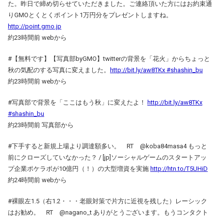
た。昨日で締め切らせていただきました。ご連絡頂いた方にはお約束通
りGMOとくとくポイント1万円分をプレゼントしますね。
http://point.gmo.jp
約23時間前 webから
#【無料です】【写真部byGMO】twitterの背景を「花火」からちょっと
秋の気配のする写真に変えました。
http://bit.ly/aw8TKx #shashin_bu
約23時間前 webから
#写真部で背景を「ここはもう秋」に変えたよ！
http://bit.ly/aw8TKx
#shashin_bu
約23時間前 写真部から
#下手すると新規上場より調達額多い。 RT @koba84masa4 もっと
前にクローズしていなかった？ / [jp]ソーシャルゲームのスタートアッ
プ企業ポケラボが10億円（！）の大型増資を実施
http://htn.to/T5UHiD
約24時間前 webから
#裸眼左1.5（右1.2・・・老眼対策で片方に近視を残した）レーシック
はお勧め。 RT @nagano_t ありがとうございます。もうコンタクト