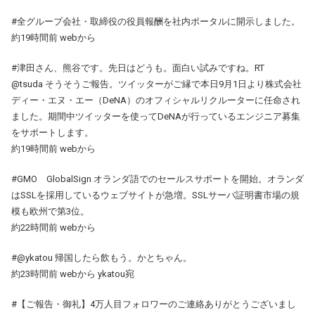
#全グループ会社・取締役の役員報酬を社内ポータルに開示しました。
約19時間前 webから
#津田さん、熊谷です。先日はどうも。面白い試みですね。RT
@tsuda そうそうご報告。ツイッターがご縁で本日9月1日より株式会社
ディー・エヌ・エー（DeNA）のオフィシャルリクルーターに任命され
ました。期間中ツイッターを使ってDeNAが行っているエンジニア募集
をサポートします。
約19時間前 webから
#GMO GlobalSign オランダ語でのセールスサポートを開始。オランダ
はSSLを採用しているウェブサイトが急増。SSLサーバ証明書市場の規
模も欧州で第3位。
約22時間前 webから
#@ykatou 帰国したら飲もう。かとちゃん。
約23時間前 webから ykatou宛
#【ご報告・御礼】4万人目フォロワーのご連絡ありがとうございまし