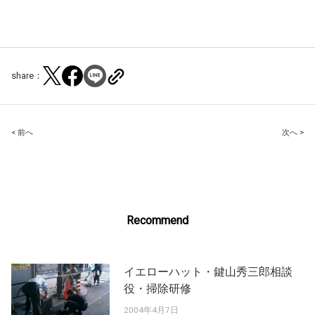
share：
Post
< 前へ
次へ >
navigation
Recommend
イエローハット・鍵山秀三郎相談
役・掃除研修
2004年4月7日