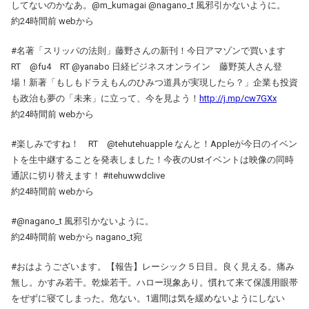
してないのかなあ。@m_kumagai @nagano_t 風邪引かないように。
約24時間前 webから
#名著「スリッパの法則」藤野さんの新刊！今日アマゾンで買います
RT @fu4 RT @yanabo 日経ビジネスオンライン 藤野英人さん登
場！新著「もしもドラえもんのひみつ道具が実現したら？」企業も投資
も政治も夢の「未来」に立って、今を見よう！
http://j.mp/cw7GXx
約24時間前 webから
#楽しみですね！ RT @tehutehuapple なんと！Appleが今日のイベン
トを生中継することを発表しました！今夜のUstイベントは映像の同時
通訳に切り替えます！ #itehuwwdclive
約24時間前 webから
#@nagano_t 風邪引かないように。
約24時間前 webから nagano_t宛
#おはようございます。【報告】レーシック５日目。良く見える。痛み
無し。かすみ若干。乾燥若干。ハロー現象あり。慣れて来て保護用眼帯
をぜずに寝てしまった。危ない。1週間は気を緩めないようにしない