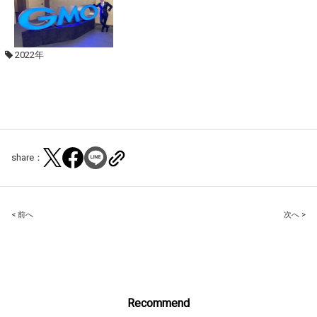
2022年
share：
Post
< 前へ
次へ >
navigation
Recommend