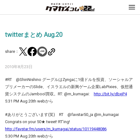
twitterまとめ Aug.20
share：
2010年8月23日
#RT @ShinNishino グーグルはZyngaに1億ドルを投資、ソーシャルア
プリメーカーのSlide、イスラエルの新興ゲーム企業LabPixies、仮想通
貨システムのJambool買収。RT: @m_kumagai:
http://bit.ly/dbxjP4
5:31 PM Aug 20th webから
#ありがとうございます(笑) RT @favstar50_ja @m_kumagai
Congrats on your 50★ tweet! RT’ing!
http://favstar.fm/users/m_kumagai/status/10119448086
5:30 PM Aug 20th webから