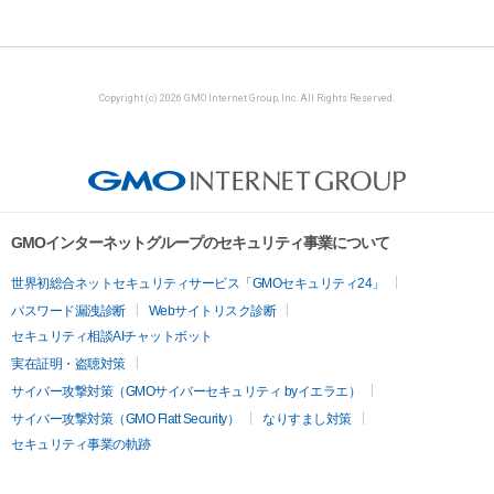
Copyright (c) 2026 GMO Internet Group, Inc. All Rights Reserved.
GMOインターネットグループのセキュリティ事業について
世界初総合ネットセキュリティサービス「GMOセキュリティ24」
パスワード漏洩診断
Webサイトリスク診断
セキュリティ相談AIチャットボット
実在証明・盗聴対策
サイバー攻撃対策（GMOサイバーセキュリティ byイエラエ）
サイバー攻撃対策（GMO Flatt Security）
なりすまし対策
セキュリティ事業の軌跡