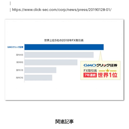
｜
｜https://www.click-sec.com/corp/news/press/20190128-01/
関連記事