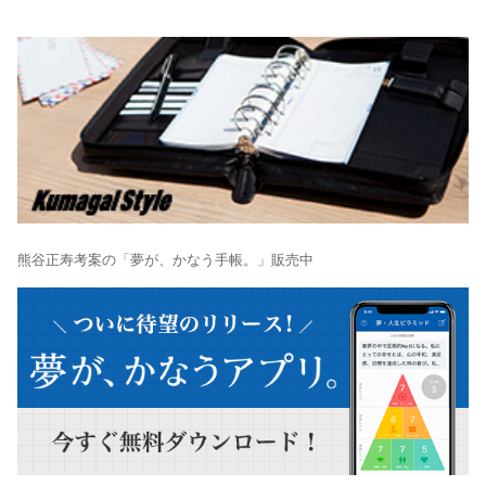
熊谷正寿考案の「夢が、かなう手帳。」販売中