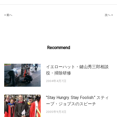
Post
< 前へ
次へ >
navigation
Recommend
イエローハット・鍵山秀三郎相談
役・掃除研修
2004年4月7日
"Stay Hungry. Stay Foolish." スティ
ーブ・ジョブスのスピーチ
2005年9月3日