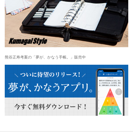
熊谷正寿考案の「夢が、かなう手帳。」販売中