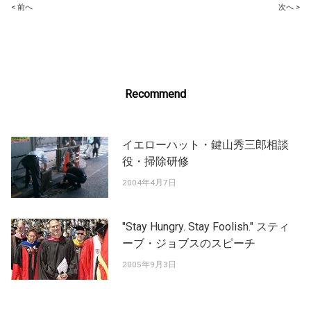
Post
< 前へ
次へ >
navigation
Recommend
イエローハット・鍵山秀三郎相談
役・掃除研修
2004年4月7日
"Stay Hungry. Stay Foolish." スティ
ーブ・ジョブスのスピーチ
2005年9月3日