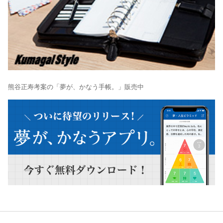
熊谷正寿考案の「夢が、かなう手帳。」販売中