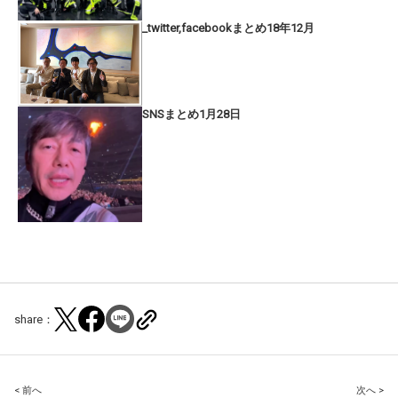
_twitter,facebookまとめ18年12月
SNSまとめ1月28日
share：
Post
< 前へ
次へ >