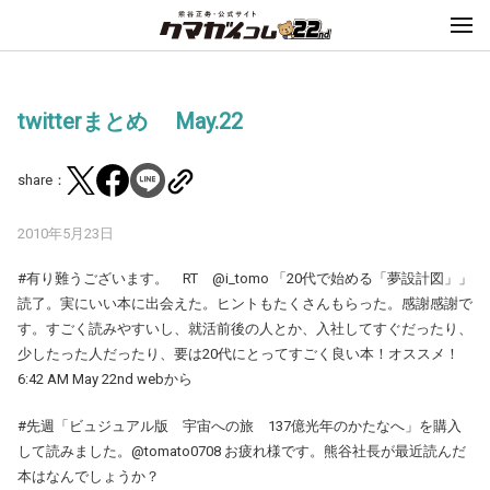
twitterまとめ May.22
share：
2010年5月23日
#有り難うございます。 RT @i_tomo 「20代で始める「夢設計図」」
読了。実にいい本に出会えた。ヒントもたくさんもらった。感謝感謝で
す。すごく読みやすいし、就活前後の人とか、入社してすぐだったり、
少したった人だったり、要は20代にとってすごく良い本！オススメ！
6:42 AM May 22nd webから
#先週「ビュジュアル版 宇宙への旅 137億光年のかたなへ」を購入
して読みました。@tomato0708 お疲れ様です。熊谷社長が最近読んだ
本はなんでしょうか？