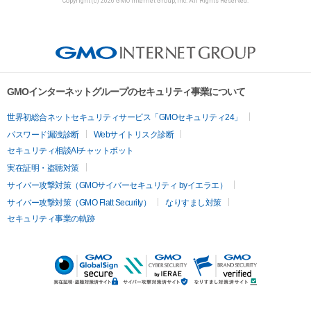
Copyright (c) 2026 GMO Internet Group, Inc. All Rights Reserved.
GMOインターネットグループのセキュリティ事業について
世界初総合ネットセキュリティサービス「GMOセキュリティ24」
パスワード漏洩診断
Webサイトリスク診断
セキュリティ相談AIチャットボット
実在証明・盗聴対策
サイバー攻撃対策（GMOサイバーセキュリティ byイエラエ）
サイバー攻撃対策（GMO Flatt Security）
なりすまし対策
セキュリティ事業の軌跡