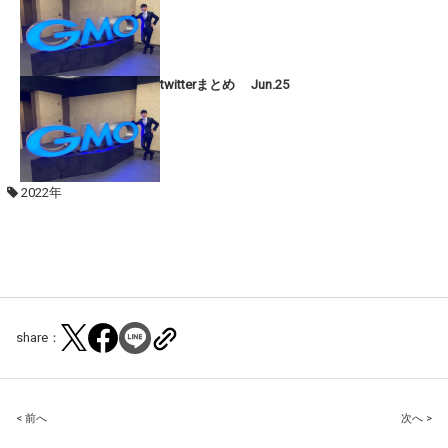
twitterまとめ Jun.25
2022年
share：
Post
< 前へ
次へ >
navigation