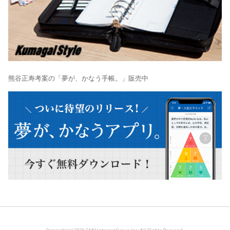
熊谷正寿考案の「夢が、かなう手帳。」販売中