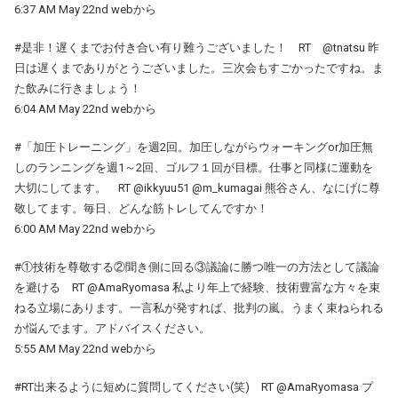
6:37 AM May 22nd webから
#是非！遅くまでお付き合い有り難うございました！ RT @tnatsu 昨
日は遅くまでありがとうございました。三次会もすごかったですね。ま
た飲みに行きましょう！
6:04 AM May 22nd webから
#「加圧トレーニング」を週2回。加圧しながらウォーキングor加圧無
しのランニングを週1～2回、ゴルフ１回が目標。仕事と同様に運動を
大切にしてます。 RT @ikkyuu51 @m_kumagai 熊谷さん、なにげに尊
敬してます。毎日、どんな筋トレしてんですか！
6:00 AM May 22nd webから
#①技術を尊敬する②聞き側に回る③議論に勝つ唯一の方法として議論
を避ける RT @AmaRyomasa 私より年上で経験、技術豊富な方々を束
ねる立場にあります。一言私が発すれば、批判の嵐。うまく束ねられる
か悩んでます。アドバイスください。
5:55 AM May 22nd webから
#RT出来るように短めに質問してください(笑) RT @AmaRyomasa プ