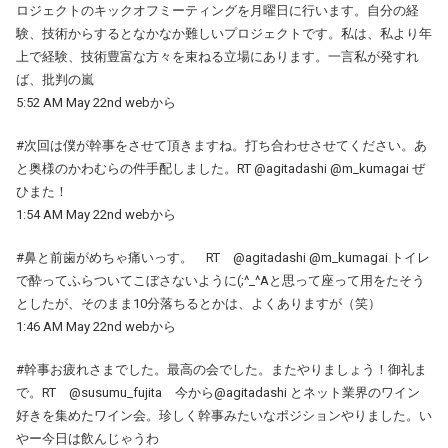
ロジェクトのキックオフミーティングを月曜日に行います。自分の経
験、技術からするとなかなか難しいプロジェクトです。私は、私より年
上で経験、技術豊富な方々を束ねる立場にあります。一言私が発すれ
ば、批判の嵐
5:52 AM May 22nd webから
#次回は僕が幹事をさせて頂きますね。打ち合わせさせてください。あ
と奥様のかわむらの件手配しました。RT @agitadashi @m_kumagai ぜ
ひまた！
1:54 AM May 22nd webから
#鼻と前歯がめちゃ痛いっす。 RT @agitadashi @m_kumagai トイレ
で酔ってふらついてこぼさないように(;^_^Aと思って座って用をたそう
としたが、そのまま10分落ちるとかは、よくありますが（笑）
1:46 AM May 22nd webから
#幹事お疲れさまでした。最高の会でした。またやりましょう！御礼ま
で。RT @susumu_fujita 今から@agitadashi とネット業界のワイン
好きを集めたワイン会。珍しく幹事みたいなポジションやりました。い
やー今日は飲んじゃうわ