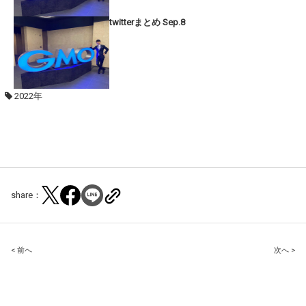
twitterまとめ Sep.8
2022年
share：
Post
< 前へ
次へ >
navigation