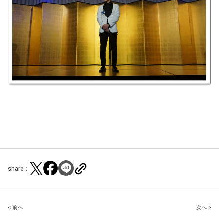
share：
Post
< 前へ
次へ >