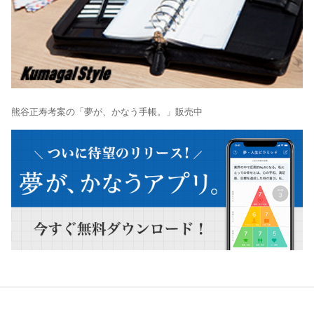
熊谷正寿考案の「夢が、かなう手帳。」販売中