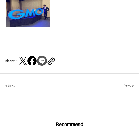
share：
Post
< 前へ
次へ >
navigation
Recommend