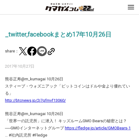
_twitter,facebookまとめ17年10月26日
share：
2017年10月27日
熊谷正寿‏@m_kumagai 10月26日
スティーブ・ウォズニアック「ビットコインはドルや金より優れてい
る」
http://btcnews.jp/2j7qfmvf13060/
熊谷正寿‏@m_kumagai 10月26日
「世界一の託児所」に潜入！ キッズルームGMO Bearsの秘密とは？
──GMOインターネットグループ
https://fledge.jp/article/GMOBears-1
… #社内託児所 #Fledge