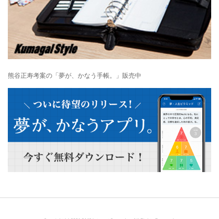
熊谷正寿考案の「夢が、かなう手帳。」販売中