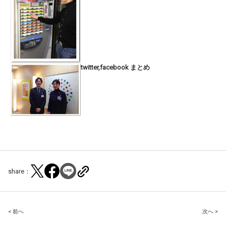
twitter,facebook まとめ
share：
Post
< 前へ
次へ >