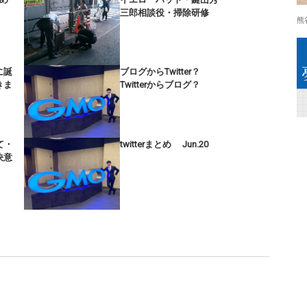
三郎相談役・掃除研修
熊
に誕
ブログからTwitter？
きま
Twitterからブログ？
て・
twitterまとめ Jun.20
決意