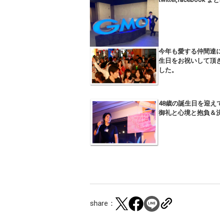
今年も愛する仲間達
生日をお祝いして頂
した。
48歳の誕生日を迎え
御礼と心境と抱負＆
share：