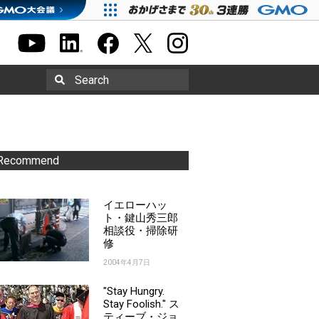
Search
Recommend
イエローハッ
ト・鍵山秀三郎
相談役・掃除研
修
2004年4月7日
"Stay Hungry.
Stay Foolish." ス
ティーブ・ジョ