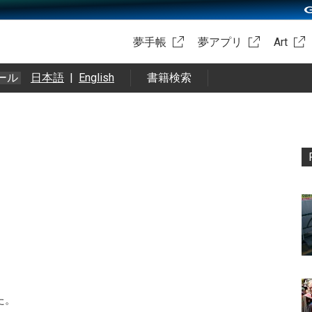
夢手帳
夢アプリ
Art
ール
日本語
|
English
書籍検索
た。