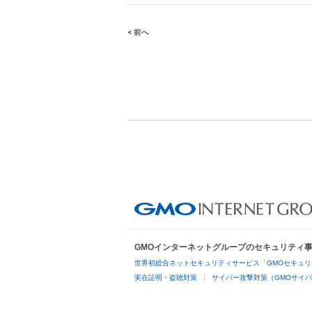
< 前へ
Post
navigation
GMOインターネットグループのセキュリティ
世界初総合ネットセキュリティサービス「GMOセキュリ
実在証明・盗聴対策
サイバー攻撃対策（GMOサイバ