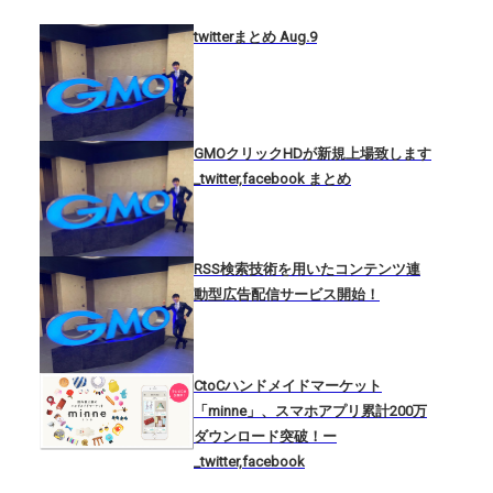
twitterまとめ Aug.9
GMOクリックHDが新規上場致します
_twitter,facebook まとめ
RSS検索技術を用いたコンテンツ連
動型広告配信サービス開始！
CtoCハンドメイドマーケット
「minne」、スマホアプリ累計200万
ダウンロード突破！ー
_twitter,facebook