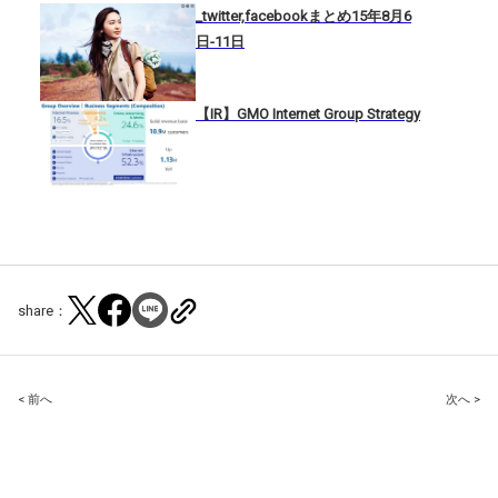
_twitter,facebookまとめ15年8月6
日-11日
【IR】GMO Internet Group Strategy
share：
Post
< 前へ
次へ >
navigation