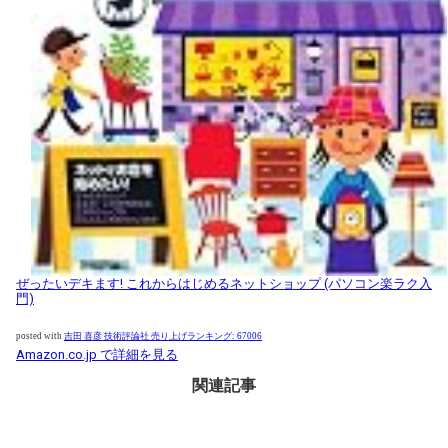
ぜったいデキます! これからはじめるネットショップ
(パソコン楽ラク入
門)
posted with
吉田 喜彦 技術評論社 売り上げランキング: 67006
Amazon.co.jp で詳細を見る
関連記事