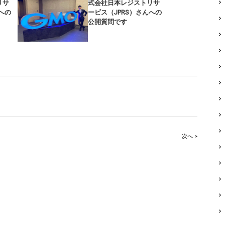
リサ
式会社日本レジストリサ
への
ービス（JPRS）さんへの
公開質問です
次へ >