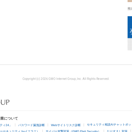
熊
Copyright (c) 2026 GMO Internet Group, Inc. All Rights Reserved.
事業について
セキュリティ相談AIチャットボッ
ティ24」
パスワード漏洩診断
Webサイトリスク診断
ーセキュリティ byイエラエ）
サイバー攻撃対策（GMO Flatt Security）
なりすまし対策