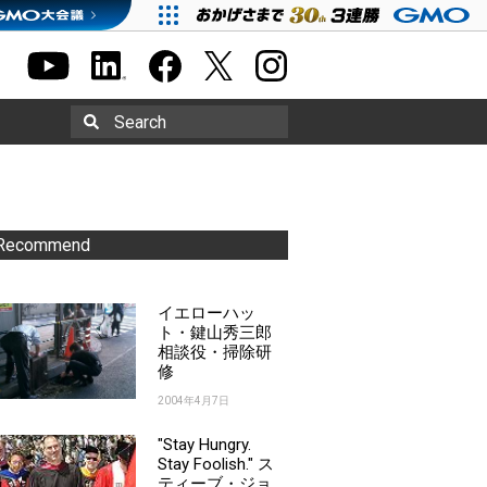
Search
Recommend
イエローハッ
ト・鍵山秀三郎
相談役・掃除研
修
2004年4月7日
"Stay Hungry.
Stay Foolish." ス
ティーブ・ジョ