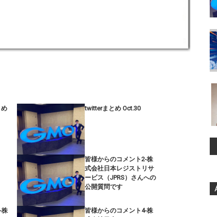
まとめ
twitterまとめ Oct.30
皆様からのコメント2-株
式会社日本レジストリサ
ービス（JPRS）さんへの
公開質問です
-株
皆様からのコメント4-株