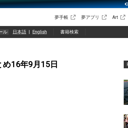
夢手帳
夢アプリ
Art
ール
日本語
|
English
書籍検索
okまとめ16年9月15日