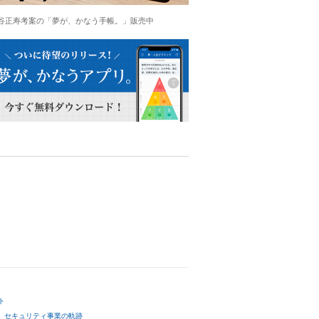
谷正寿考案の「夢が、かなう手帳。」販売中
ト
セキュリティ事業の軌跡