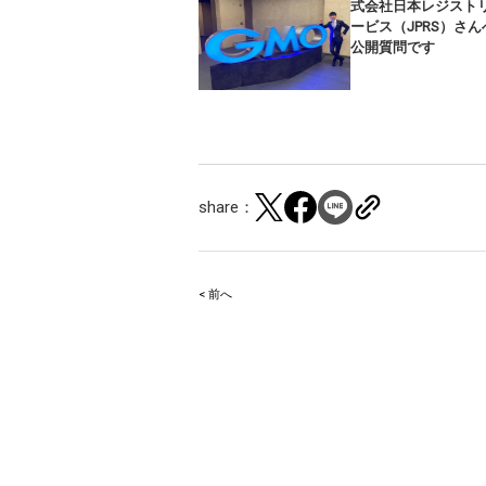
式会社日本レジスト
ービス（JPRS）さん
公開質問です
share：
< 前へ
Post
navigation