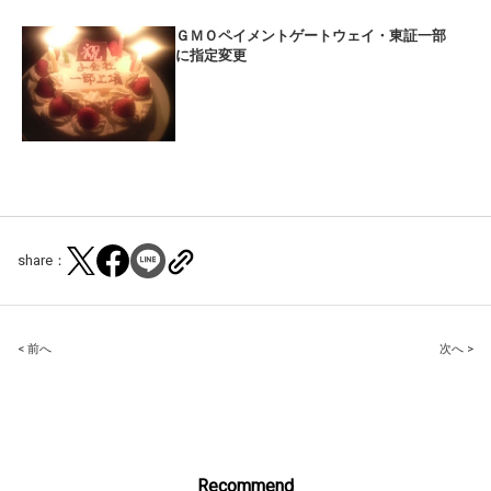
ＧＭＯペイメントゲートウェイ・東証一部
に指定変更
share：
Post
< 前へ
次へ >
navigation
Recommend