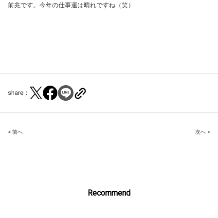
前兆です。今年の仕事運は晴れですね（笑）
share：
Post
< 前へ
次へ >
navigation
Recommend