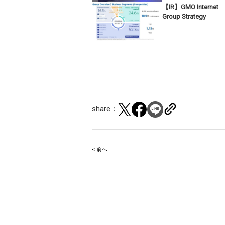
【IR】GMO Internet
Group Strategy
share：
< 前へ
Post
navigation