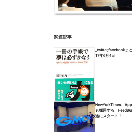
関連記事
_twitter,facebook
17年6月4日
NewYorkTimes、App
も採用する FeedBur
遂にスタート！