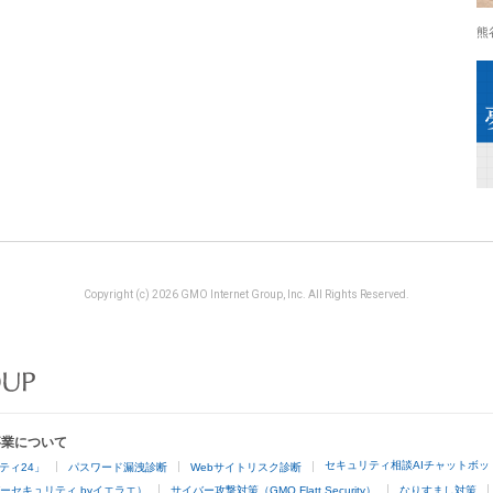
熊
Copyright (c) 2026 GMO Internet Group, Inc. All Rights Reserved.
事業について
セキュリティ相談AIチャットボッ
ティ24」
パスワード漏洩診断
Webサイトリスク診断
ーセキュリティ byイエラエ）
サイバー攻撃対策（GMO Flatt Security）
なりすまし対策