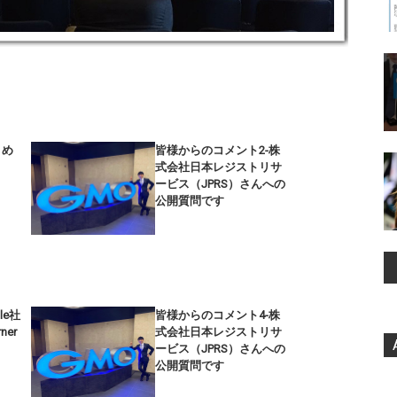
まとめ
皆様からのコメント2-株
式会社日本レジストリサ
ービス（JPRS）さんへの
公開質問です
le社
皆様からのコメント4-株
ner
式会社日本レジストリサ
ービス（JPRS）さんへの
公開質問です