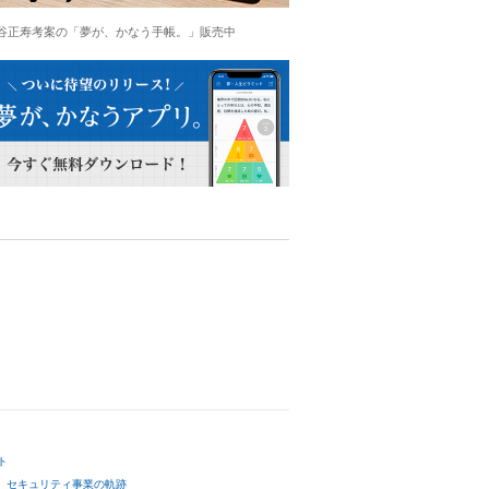
谷正寿考案の「夢が、かなう手帳。」販売中
ト
セキュリティ事業の軌跡