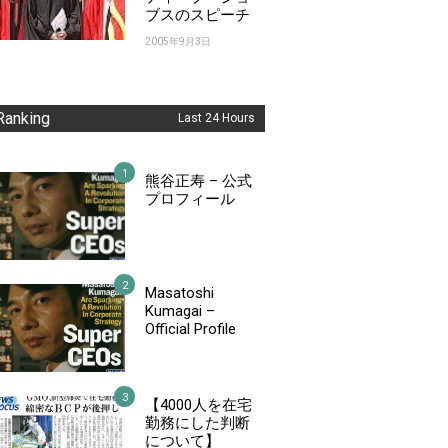
ブスのスピーチ
2005年9月3日
Ranking
Last 24 Hours
熊谷正寿 – 公式
プロフィール
Masatoshi
Kumagai –
Official Profile
【4000人を在宅
勤務にした判断
について】