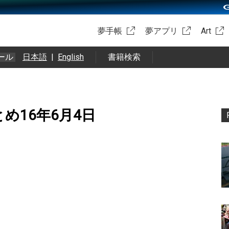
夢手帳
夢アプリ
Art
ール
日本語
|
English
書籍検索
okまとめ16年6月4日