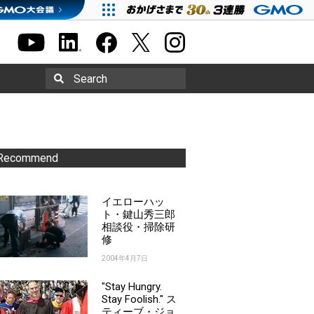
Search
Recommend
イエローハッ
ト・鍵山秀三郎
相談役・掃除研
修
2004年4月7日
"Stay Hungry.
Stay Foolish." ス
ティーブ・ジョ