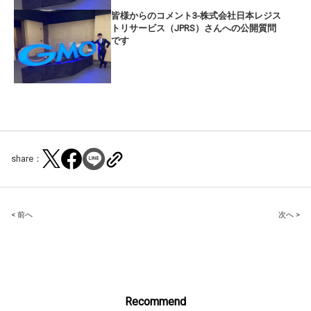
皆様からのコメント3-株式会社日本レジス
トリサービス（JPRS）さんへの公開質問
です
share：
Post
< 前へ
次へ >
navigation
Recommend