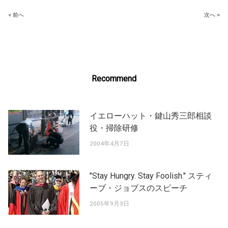
Post
< 前へ
次へ >
navigation
Recommend
イエローハット・鍵山秀三郎相談
役・掃除研修
2004年4月7日
"Stay Hungry. Stay Foolish." スティ
ーブ・ジョブスのスピーチ
2005年9月3日