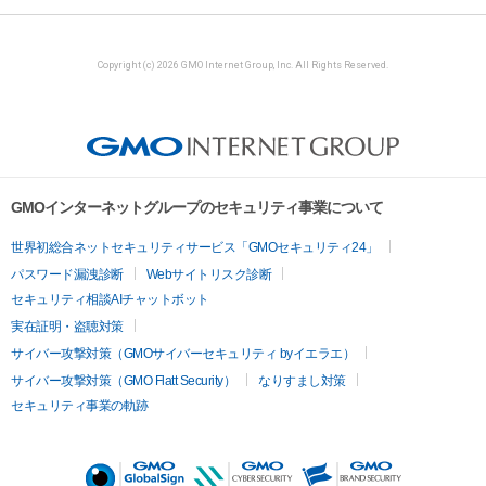
Copyright (c) 2026 GMO Internet Group, Inc. All Rights Reserved.
GMOインターネットグループのセキュリティ事業について
世界初総合ネットセキュリティサービス「GMOセキュリティ24」
パスワード漏洩診断
Webサイトリスク診断
セキュリティ相談AIチャットボット
実在証明・盗聴対策
サイバー攻撃対策（GMOサイバーセキュリティ byイエラエ）
サイバー攻撃対策（GMO Flatt Security）
なりすまし対策
セキュリティ事業の軌跡