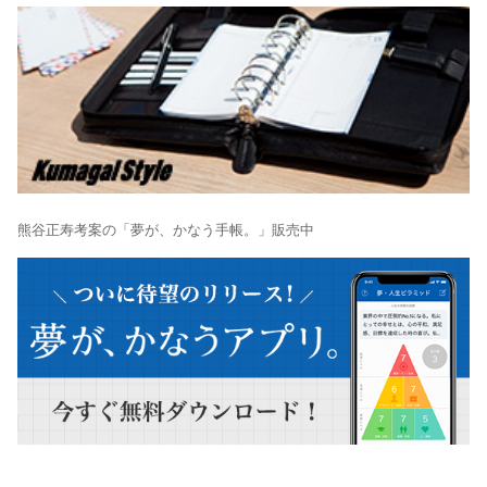
熊谷正寿考案の「夢が、かなう手帳。」販売中