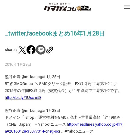
_twitter,facebookまとめ16年1月28日
share：
2016年1月29日
熊谷正寿 ‏@m_kumagai 1月28日
RT @GMOGroup: ＼GMOクリック証券、FX取引高 世界第1位！／
2015年の年間FX取引高（売買代金）が４年連続で世界第1位です。
http://bit.ly/1Usxm58
熊谷正寿 ‏@m_kumagai 1月28日
ドメイン「.shop」運営権利をGMOが落札–世界最高額「約49億円」
（CNET Japan） – Yahoo!ニュース
http://headlines.yahoo.co.jp/hl?
a=20160128-35077014-cnetj-sci
… #Yahooニュース