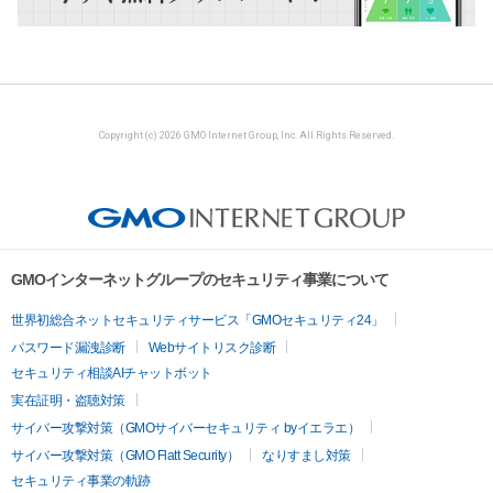
Copyright (c) 2026 GMO Internet Group, Inc. All Rights Reserved.
GMOインターネットグループのセキュリティ事業について
世界初総合ネットセキュリティサービス「GMOセキュリティ24」
パスワード漏洩診断
Webサイトリスク診断
セキュリティ相談AIチャットボット
実在証明・盗聴対策
サイバー攻撃対策（GMOサイバーセキュリティ byイエラエ）
サイバー攻撃対策（GMO Flatt Security）
なりすまし対策
セキュリティ事業の軌跡