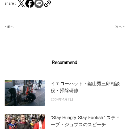
share：
Post
< 前へ
次へ >
navigation
Recommend
イエローハット・鍵山秀三郎相談
役・掃除研修
2004年4月7日
"Stay Hungry. Stay Foolish." スティ
ーブ・ジョブスのスピーチ