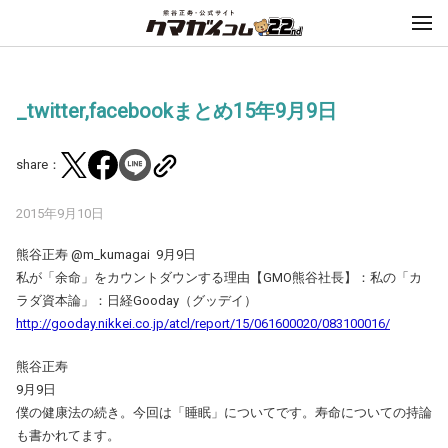
_twitter,facebookまとめ15年9月9日
share：
2015年9月10日
熊谷正寿 ‏@m_kumagai 9月9日
私が「余命」をカウントダウンする理由【GMO熊谷社長】：私の「カ
ラダ資本論」：日経Gooday（グッデイ）
http://gooday.nikkei.co.jp/atcl/report/15/061600020/083100016/
熊谷正寿
9月9日
僕の健康法の続き。今回は「睡眠」についてです。寿命についての持論
も書かれてます。