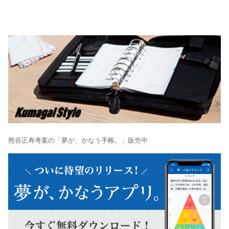
熊谷正寿考案の「夢が、かなう手帳。」販売中