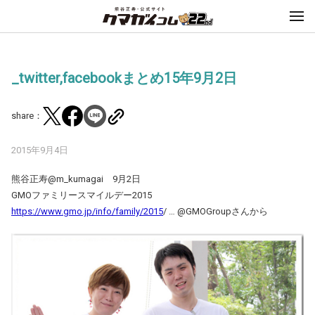
_twitter,facebookまとめ15年9月2日
share：
2015年9月4日
熊谷正寿‏@m_kumagai 9月2日
GMOファミリースマイルデー2015
https://www.gmo.jp/info/family/2015
/ … @GMOGroupさんから