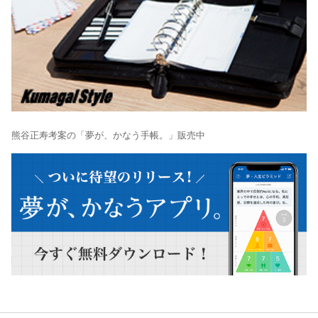
熊谷正寿考案の「夢が、かなう手帳。」販売中