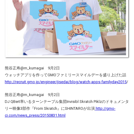
熊谷正寿‏@m_kumagai 9月2日
ウォッチアプリを作ってGMOファミリースマイルデーを盛り上げた話
http://recruit.gmo.jp/engineer/jisedai/blog/watch-apps-familyday2015
/
熊谷正寿‏@m_kumagai 9月2日
DJ QBert率いるターンテーブル集団Invisibl Skratch Piklzのドキュメンタ
リー映像3部作『From Skratch』にSHINTAROが出演
http://gmo-
ci.com/news_press/20150831.html