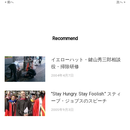
Post
< 前へ
次へ >
navigation
Recommend
イエローハット・鍵山秀三郎相談
役・掃除研修
2004年4月7日
"Stay Hungry. Stay Foolish." スティ
ーブ・ジョブスのスピーチ
2005年9月3日