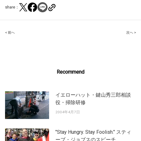
share：
Post
< 前へ
次へ >
navigation
Recommend
イエローハット・鍵山秀三郎相談
役・掃除研修
2004年4月7日
"Stay Hungry. Stay Foolish." スティ
ーブ・ジョブスのスピーチ