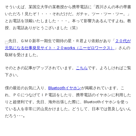
そういえば、某国立大学の某教授から携帯電話に「西川さんの本の帯書
いただろ！見たぞ！・・・それだけだ。ガチャ。ツー・ツー・ツー。」
とお電話を頂戴いたしました・・・。本って影響力あるんですよね。教
授、お電話ありがとうございました（笑）
先日、ＧＭＯ新卒一期生で期待の星・Ｒ君より依頼があり「
２０代が
元気になる仕事発見サイト・２０works（ニーゼロワークス）
」さんの
取材を受けました。
そのときの記事がアップされています。
こちら
です。よろしければご覧
下さい。
僕の最近のお気に入り、
Bluetoothイヤホン
が掲載されています。こ
れ、ＰＣにつなげてＩＰ電話をしたり、携帯電話のイヤホンに利用した
りと超便利です。先日、海外出張した際に、Bluetoothイヤホンを使っ
ている人を非常に沢山見かけました。どうして、日本では普及しないん
だろう･･･｡