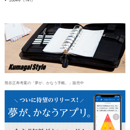
2004年（141）
熊谷正寿考案の「夢が、かなう手帳。」販売中