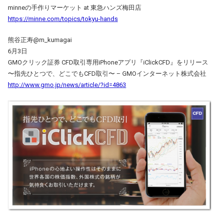
minneの手作りマーケット at 東急ハンズ梅田店
https://minne.com/topics/tokyu-hands
熊谷正寿‏@m_kumagai
6月3日
GMOクリック証券 CFD取引専用iPhoneアプリ『iClickCFD』をリリース
〜指先ひとつで、どこでもCFD取引〜 – GMOインターネット株式会社
http://www.gmo.jp/news/article/?id=4863