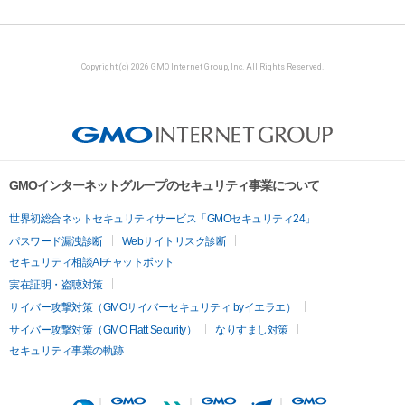
Copyright (c) 2026 GMO Internet Group, Inc. All Rights Reserved.
GMOインターネットグループのセキュリティ事業について
世界初総合ネットセキュリティサービス「GMOセキュリティ24」
パスワード漏洩診断
Webサイトリスク診断
セキュリティ相談AIチャットボット
実在証明・盗聴対策
サイバー攻撃対策（GMOサイバーセキュリティ byイエラエ）
サイバー攻撃対策（GMO Flatt Security）
なりすまし対策
セキュリティ事業の軌跡