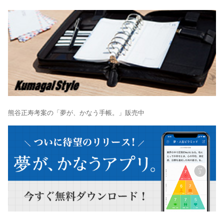
熊谷正寿考案の「夢が、かなう手帳。」販売中