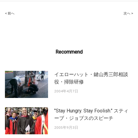
Post
< 前へ
次へ >
navigation
Recommend
イエローハット・鍵山秀三郎相談
役・掃除研修
2004年4月7日
"Stay Hungry. Stay Foolish." スティ
ーブ・ジョブスのスピーチ
2005年9月3日