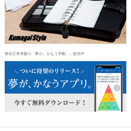
熊谷正寿考案の「夢が、かなう手帳。」販売中