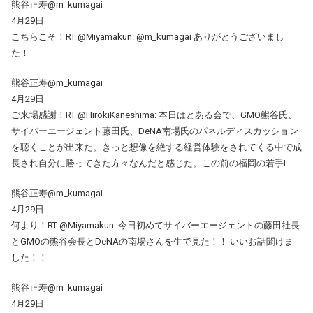
熊谷正寿@m_kumagai
4月29日
こちらこそ！RT @Miyamakun: @m_kumagai ありがとうございまし
た！
熊谷正寿@m_kumagai
4月29日
ご来場感謝！RT @HirokiKaneshima: 本日はとある会で、GMO熊谷氏、
サイバーエージェント藤田氏、DeNA南場氏のパネルディスカッション
を聴くことが出来た。きっと想像を絶する経営体験をされてくる中で成
長され自分に勝ってきた方々なんだと感じた。この前の福岡の若手I
熊谷正寿@m_kumagai
4月29日
何より！RT @Miyamakun: 今日初めてサイバーエージェントの藤田社長
とGMOの熊谷会長とDeNAの南場さんを生で見た！！ いいお話聞けま
した！！
熊谷正寿@m_kumagai
4月29日