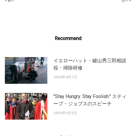
Post
< 前へ
次へ >
navigation
Recommend
イエローハット・鍵山秀三郎相談
役・掃除研修
2004年4月7日
"Stay Hungry. Stay Foolish." スティ
ーブ・ジョブスのスピーチ
2005年9月3日