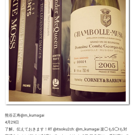
熊谷正寿@m_kumagai
4月29日
了解。伝えておきます！RT @itsoku2ch: @m_kumagai 楽◯もS◯Iも対