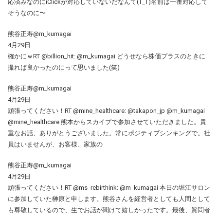
応済みなのにiClickが対応していないだなんて(T_T)名前は一番対応して
そうなのに〜
熊谷正寿@m_kumagai
4月29日
確かにｗRT @billion_hit: @m_kumagai どうせなら株価プラスのときに
撮れば良かったのにって思いました(笑)
熊谷正寿@m_kumagai
4月29日
頑張ってください！RT @mine_healthcare: @takapon_jp @m_kumagai
@mine_healthcare 熊本からスカイプで参加させていただきました。貴
重なお話、ありがとうございました。常にポジティブシンキングで。社
員はいませんが、お客様、家族の
熊谷正寿@m_kumagai
4月29日
頑張ってください！RT @ms_rebirthink: @m_kumagai 本日の堀江サロン
に参加していた榊原と申します。熊谷さんを経営者としても人間として
も尊敬しているので、生でお話が聞けて嬉しかったです。最後、質問者