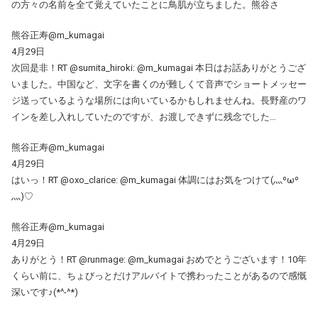
の方々の名前を全て覚えていたことに鳥肌が立ちました。熊谷さ
熊谷正寿@m_kumagai
4月29日
次回是非！RT @sumita_hiroki: @m_kumagai 本日はお話ありがとうござ
いました。中国など、文字を書くのが難しくて音声でショートメッセー
ジ送っているような場所には向いているかもしれませんね。長野産のワ
インを差し入れしていたのですが、お渡しできずに残念でした…
熊谷正寿@m_kumagai
4月29日
はいっ！RT @oxo_clarice: @m_kumagai 体調にはお気をつけて(灬ºωº
灬)♡
熊谷正寿@m_kumagai
4月29日
ありがとう！RT @runmage: @m_kumagai おめでとうございます！10年
くらい前に、ちょびっとだけアルバイトで携わったことがあるので感慨
深いです♪(*^-^*)