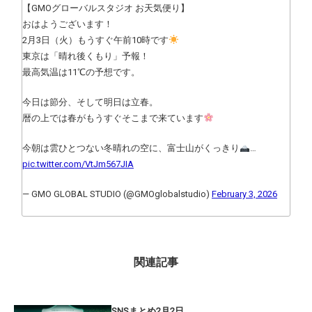
【GMOグローバルスタジオ お天気便り】
おはようございます！
2月3日（火）もうすぐ午前10時です
東京は「晴れ後くもり」予報！
最高気温は11℃の予想です。
今日は節分、そして明日は立春。
暦の上では春がもうすぐそこまで来ています
今朝は雲ひとつない冬晴れの空に、富士山がくっきり
…
pic.twitter.com/VtJm567JIA
— GMO GLOBAL STUDIO (@GMOglobalstudio)
February 3, 2026
関連記事
SNSまとめ2月2日