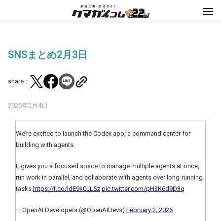
SNSまとめ2月3日
share：
2026年2月4日
We’re excited to launch the Codex app, a command center for
building with agents.
It gives you a focused space to manage multiple agents at once,
run work in parallel, and collaborate with agents over long-running
tasks.
https://t.co/ldE9k0uL5z
pic.twitter.com/pH3K6d9D3q
— OpenAI Developers (@OpenAIDevs)
February 2, 2026