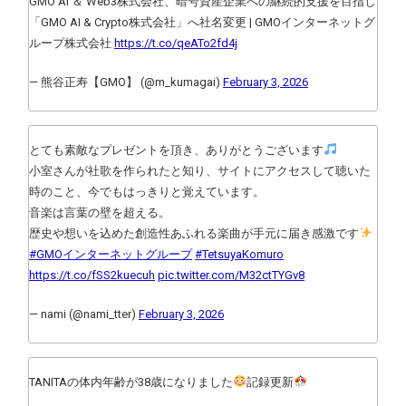
GMO AI ＆ Web3株式会社、暗号資産企業への継続的支援を目指し
「GMO AI & Crypto株式会社」へ社名変更 | GMOインターネットグ
ループ株式会社
https://t.co/qeATo2fd4j
— 熊谷正寿【GMO】 (@m_kumagai)
February 3, 2026
とても素敵なプレゼントを頂き、ありがとうございます
小室さんが社歌を作られたと知り、サイトにアクセスして聴いた
時のこと、今でもはっきりと覚えています。
音楽は言葉の壁を超える。
歴史や想いを込めた創造性あふれる楽曲が手元に届き感激です
#GMOインターネットグループ
#TetsuyaKomuro
https://t.co/fSS2kuecuh
pic.twitter.com/M32ctTYGv8
— nami (@nami_tter)
February 3, 2026
TANITAの体内年齢が38歳になりました
記録更新