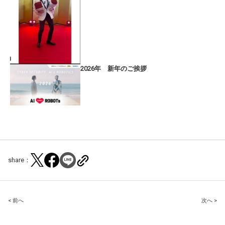
2026年 新年のご挨拶
share：
Post
< 前へ
次へ >
navigation