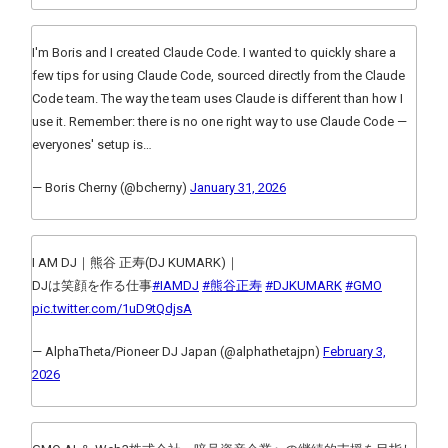
I'm Boris and I created Claude Code. I wanted to quickly share a
few tips for using Claude Code, sourced directly from the Claude
Code team. The way the team uses Claude is different than how I
use it. Remember: there is no one right way to use Claude Code —
everyones' setup is…
— Boris Cherny (@bcherny)
January 31, 2026
I AM DJ｜熊谷 正寿(DJ KUMARK)｜
DJは笑顔を作る仕事
#IAMDJ
#熊谷正寿
#DJKUMARK
#GMO
pic.twitter.com/1uD9tQdjsA
— AlphaTheta/Pioneer DJ Japan (@alphathetajpn)
February 3,
2026