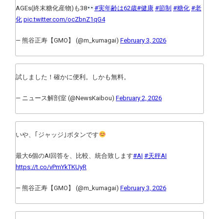
AGEs(終末糖化産物)も38
#実年齢は62歳
#健康
#節制
#糖化
#老
化
pic.twitter.com/ocZbnZ1qG4
— 熊谷正寿【GMO】 (@m_kumagai)
February 3, 2026
試しました！確かに便利。しかも無料。
— ニュース解剖室 (@NewsKaibou)
February 2, 2026
いや、｢ジャッジ｣ボタンです
最大6個のAI回答を、比較、統合致します
#AI
#天秤AI
https://t.co/vPmYkTKUyR
— 熊谷正寿【GMO】 (@m_kumagai)
February 3, 2026