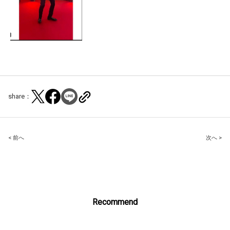
share：
Post
< 前へ
次へ >
navigation
Recommend