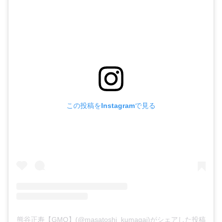
この投稿をInstagramで見る
熊谷正寿【GMO】(@masatoshi_kumagai)がシェアした投稿