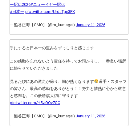
ー駅伝2026
#ニューイヤー駅伝
#日本一
pic.twitter.com/UrdaTge3PX
— 熊谷正寿【GMO】 (@m_kumagai)
January 11, 2026
手にすると日本一の重みをずっしりと感じます
この感動を忘れないよう責任を持ってお預かりし、一番良い場所
に飾らせていただきました
見るたびにあの激走が蘇り、胸が熱くなります
選手・スタッフ
の皆さん、最高の感動をありがとう！！努力と情熱に心から敬意
と感謝を。この優勝旗大切に守ります
pic.twitter.com/H5viOOv7OC
— 熊谷正寿【GMO】 (@m_kumagai)
January 11, 2026