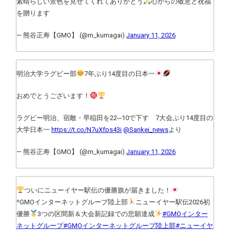
素晴らしい景色を見せてくれてありがとう
心からの敬意と祝福
を贈ります
— 熊谷正寿【GMO】 (@m_kumagai)
January 11, 2026
明治大学ラグビー部
7年ぶり14度目の日本一
おめでとうございます！
ラグビー明治、宿敵・早稲田を22─10で下す 7大会ぶり14度目の
大学日本一
https://t.co/N7uXfps43i
@Sankei_news
より
— 熊谷正寿【GMO】 (@m_kumagai)
January 11, 2026
ついにニューイヤー駅伝の優勝旗が届きました！
⁰GMOインターネットグループ陸上部
ニューイヤー駅伝2026初
優勝
3つの区間新＆大会新記録での悲願達成
#GMOインター
ネットグループ
#GMOインターネットグループ陸上部
#ニューイヤ