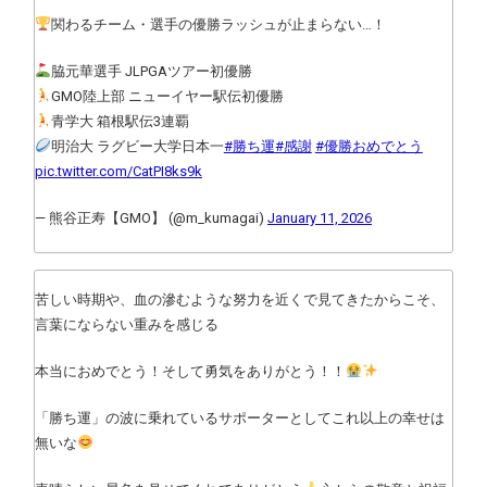
関わるチーム・選手の優勝ラッシュが止まらない…！
脇元華選手 JLPGAツアー初優勝
GMO陸上部 ニューイヤー駅伝初優勝
青学大 箱根駅伝3連覇
明治大 ラグビー大学日本一
#勝ち運
#感謝
#優勝おめでとう
pic.twitter.com/CatPI8ks9k
— 熊谷正寿【GMO】 (@m_kumagai)
January 11, 2026
苦しい時期や、血の滲むような努力を近くで見てきたからこそ、
言葉にならない重みを感じる
本当におめでとう！そして勇気をありがとう！！
「勝ち運」の波に乗れているサポーターとしてこれ以上の幸せは
無いな