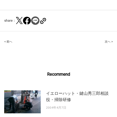
share：
Post
< 前へ
次へ >
navigation
Recommend
イエローハット・鍵山秀三郎相談
役・掃除研修
2004年4月7日