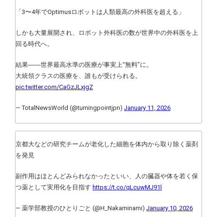
「3〜4年でOptimusロボットは人類最高の外科医を超える」
しかも大量展開され、ロボット外科医の数が世界中の外科医を上
回る時代へ。
結果――世界最高水準の医療が事実上“無料”に。
大統領クラスの医療を、誰もが受けられる。
pic.twitter.com/CaGzJLxjgZ
— TotalNewsWorld (@turningpointjpn)
January 11, 2026
京都大などの研究チームが老化した細胞を体内から取り除く薬剤
を発見
副作用はほとんどみられなかったといい、人の臓器や体を若く保
つ薬として実用化を目指す
https://t.co/qLcuwMJ91l
— 薬学部教授のひとりごと (@H_Nakaminami)
January 10, 2026