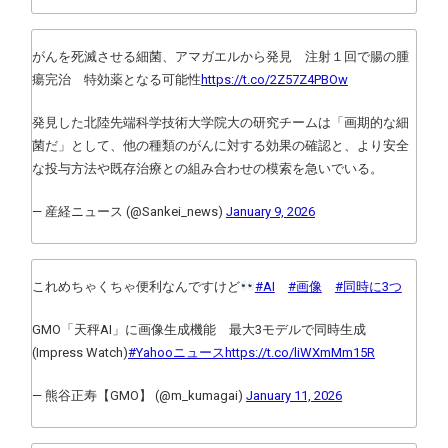
がんを死滅させる細菌、アマガエルから発見 注射１回で腸の腫
瘍完治 特効薬となる可能性
https://t.co/2Z57Z4PBOw
発見した北陸先端科学技術大学院大の研究チームは「画期的な細
菌だ」として、他の種類のがんに対する効果の確認と、より安全
な投与方法や既存治療との組み合わせの模索を急いでいる。
— 産経ニュース (@Sankei_news)
January 9, 2026
これめちゃくちゃ便利なんですけど
#AI
#画像
#同時に3つ
GMO「天秤AI」に画像生成機能 最大3モデルで同時生成
(Impress Watch)
#Yahooニュース
https://t.co/liWXmMm15R
— 熊谷正寿【GMO】 (@m_kumagai)
January 11, 2026