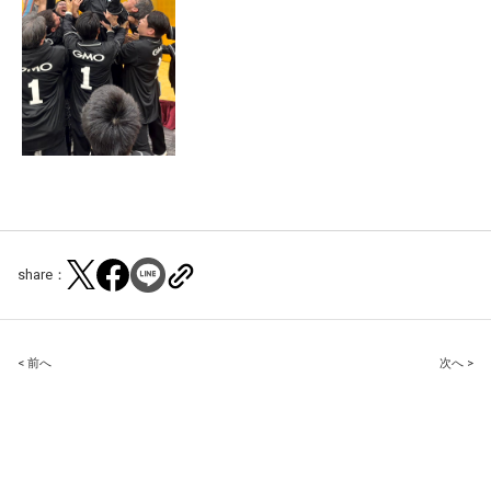
share：
Post
< 前へ
次へ >
navigation