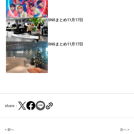
SNSまとめ11月17日
SNSまとめ11月17日
share：
Post
< 前へ
次へ >