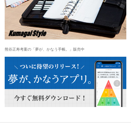
熊谷正寿考案の「夢が、かなう手帳。」販売中