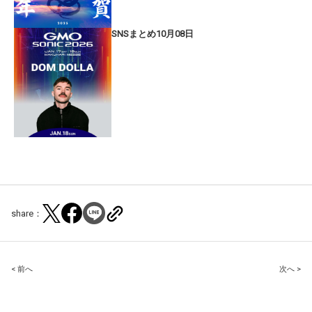
SNSまとめ10月08日
share：
Post
< 前へ
次へ >
navigation