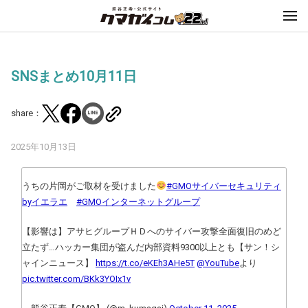
SNSまとめ10月11日
share：
2025年10月13日
うちの片岡がご取材を受けました
#GMOサイバーセキュリティ
byイエラエ
#GMOインターネットグループ
【影響は】アサヒグループＨＤへのサイバー攻撃全面復旧のめど
立たず…ハッカー集団が盗んだ内部資料9300以上とも【サン！シ
ャインニュース】
https://t.co/eKEh3AHe5T
@YouTube
より
pic.twitter.com/BKk3YOIx1v