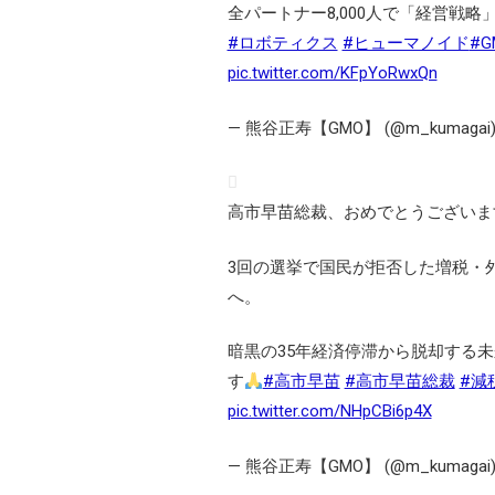
全パートナー8,000人で「経営戦
#ロボティクス
#ヒューマノイド
#
pic.twitter.com/KFpYoRwxQn
— 熊谷正寿【GMO】 (@m_kumagai
高市早苗総裁、おめでとうございま
3回の選挙で国民が拒否した増税・
へ。
暗黒の35年経済停滞から脱却する
す
#高市早苗
#高市早苗総裁
#減
pic.twitter.com/NHpCBi6p4X
— 熊谷正寿【GMO】 (@m_kumagai