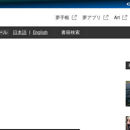
夢手帳
夢アプリ
Art
ール
日本語
|
English
書籍検索