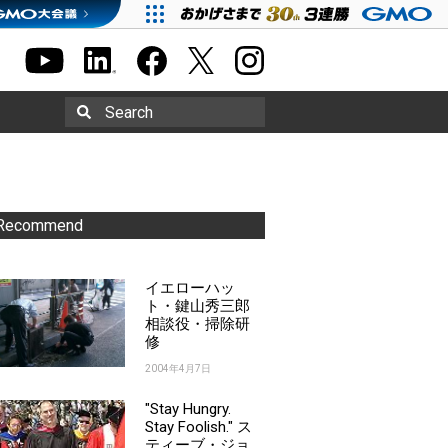
Search
Recommend
イエローハッ
ト・鍵山秀三郎
相談役・掃除研
修
2004年4月7日
"Stay Hungry.
Stay Foolish." ス
ティーブ・ジョ