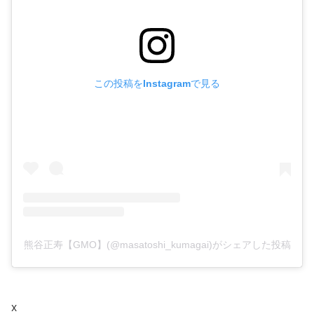
この投稿をInstagramで見る
熊谷正寿【GMO】(@masatoshi_kumagai)がシェアした投稿
X