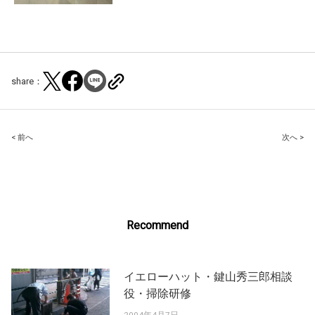
share：
Post
< 前へ
次へ >
navigation
Recommend
イエローハット・鍵山秀三郎相談
役・掃除研修