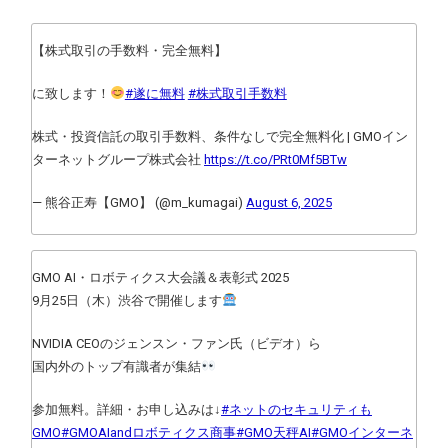
【株式取引の手数料・完全無料】
に致します！
#遂に無料
#株式取引手数料
株式・投資信託の取引手数料、条件なしで完全無料化 | GMOイン
ターネットグループ株式会社
https://t.co/PRt0Mf5BTw
— 熊谷正寿【GMO】 (@m_kumagai)
August 6, 2025
GMO AI・ロボティクス大会議＆表彰式 2025
9月25日（木）渋谷で開催します
NVIDIA CEOのジェンスン・ファン氏（ビデオ）ら
国内外のトップ有識者が集結
参加無料。詳細・お申し込みは↓
#ネットのセキュリティも
GMO
#GMOAIandロボティクス商事
#GMO天秤AI
#GMOインターネ