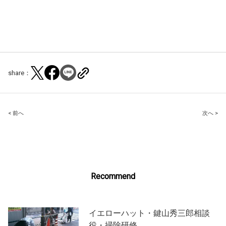
share：
Post
< 前へ
次へ >
navigation
Recommend
イエローハット・鍵山秀三郎相談
役・掃除研修