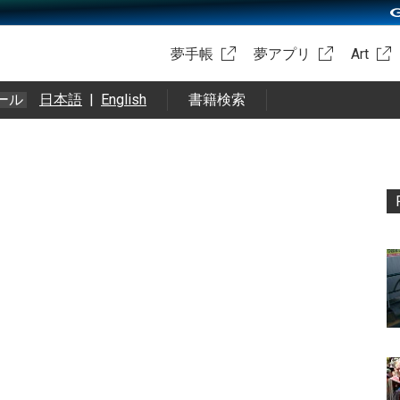
夢手帳
夢アプリ
Art
ール
日本語
|
English
書籍検索