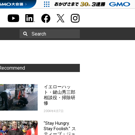
Search
Recommend
イエローハッ
ト・鍵山秀三郎
相談役・掃除研
修
2004年4月7日
"Stay Hungry.
Stay Foolish." ス
ティーブ・ジョ