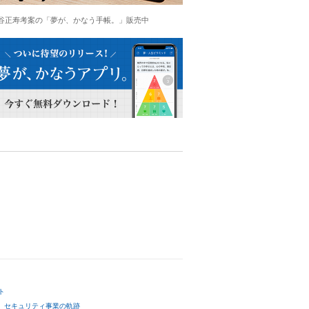
谷正寿考案の「夢が、かなう手帳。」販売中
ト
セキュリティ事業の軌跡