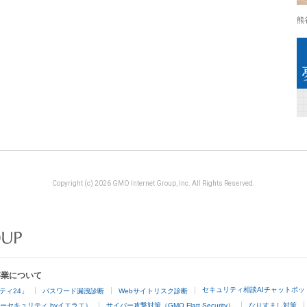
熊
Copyright (c) 2026 GMO Internet Group, Inc. All Rights Reserved.
事業について
セキュリティ相談AIチャットボッ
ティ24」
パスワード漏洩診断
Webサイトリスク診断
ーセキュリティ byイエラエ）
サイバー攻撃対策（GMO Flatt Security）
なりすまし対策