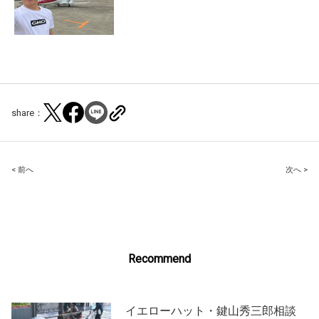
share：
Post
< 前へ
次へ >
navigation
Recommend
イエローハット・鍵山秀三郎相談