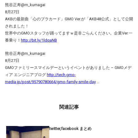
熊谷正寿@m_kumagai
8月27日
AKBの最新曲「心のプラカード」GMO Ver.が「AKB48公式」として公開
されました！
世界中のGMOスタッフが踊ってますｗ是非ごらんください。企業Ver.一
番乗り！
http://bit.ly/1ldqaNB
熊谷正寿@m_kumagai
8月27日
GMOファミリースマイルデーというイベントがありました – GMOメデ
ィア エンジニアブログ
http://tech.gmo-
media.jp/post/95790780664/gmo-family-smile-day
…
関連記事
twitter,facebook まとめ