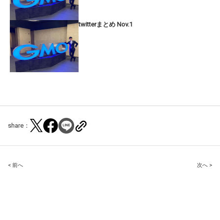
twitterまとめ Nov.1
share：
Post
< 前へ
次へ >
navigation