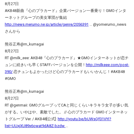
8月27日
AKB48新曲『心のプラカード』企業バージョン一番乗り！GMOインタ
ーネットグループの美女軍団が集結
http://news.merumo.ne.jp/article/genre/2056391
… @yomerumo_news
さんから
熊谷正寿@m_kumagai
8月27日
RT @milk_eee: AKB48『心のプラカード』★GMOインターネットが恋チ
ュンに続きいち早くSTAFFバージョンを公開！
http://milkeee.com/post-
390/
恋チュンもよかったけど心のプラカードもいいかんじ！#AKB48
#GMO
熊谷正寿@m_kumagai
8月27日
RT @genmaii: GMOグループってCAと同じくらいキラキラ女子が多い気
がする。いやはや、素敵でした。 // 心のプラカード GMOインターネッ
トグループ Ver. / AKB48[公式]:
http://youtu.be/bUWsQf01VYI?
list=UUxjXU89x6owat9dA8Z-bzdw
…