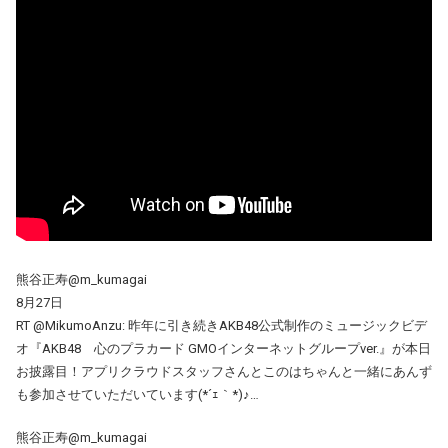
熊谷正寿@m_kumagai
8月27日
RT @MikumoAnzu: 昨年に引き続きAKB48公式制作のミュージックビデ
オ『AKB48 心のプラカード GMOインターネットグループver.』が本日
お披露目！アプリクラウドスタッフさんとこのはちゃんと一緒にあんず
も参加させていただいています(*´ｪ｀*)♪…
熊谷正寿@m_kumagai