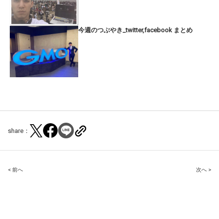
今週のつぶやき_twitter,facebook まとめ
share：
Post
< 前へ
次へ >
navigation