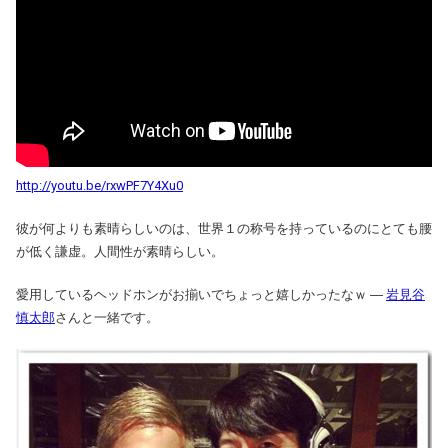
http://youtu.be/rxwPF7Y4Xu0
彼が何よりも素晴らしいのは、世界１の称号を持っているのにとても腰
が低く謙虚。人間性が素晴らしい。
愛用しているヘッドホンがお揃いでちょっと嬉しかったなｗ ―
岩見谷
慎太郎
さんと一緒です。