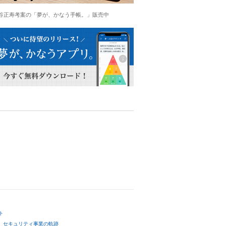
谷正寿考案の「夢が、かなう手帳。」販売中
ト
セキュリティ事業の軌跡