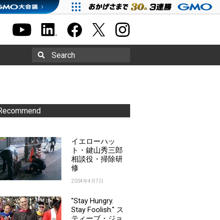
Search
Recommend
イエローハッ
ト・鍵山秀三郎
相談役・掃除研
修
2004年4月7日
"Stay Hungry.
Stay Foolish." ス
ティーブ・ジョ