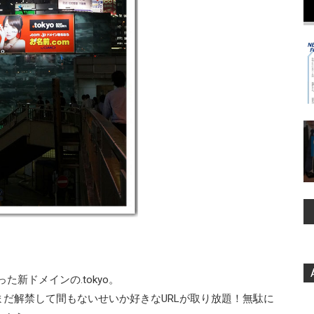
なった新ドメインの.tokyo。
だ解禁して間もないせいか好きなURLが取り放題！無駄に