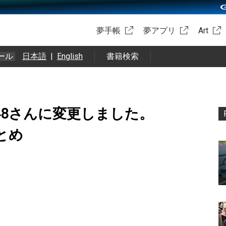
夢手帳
夢アプリ
Art
ール
日本語
|
English
書籍検索
48さんに変更しました。
 まとめ