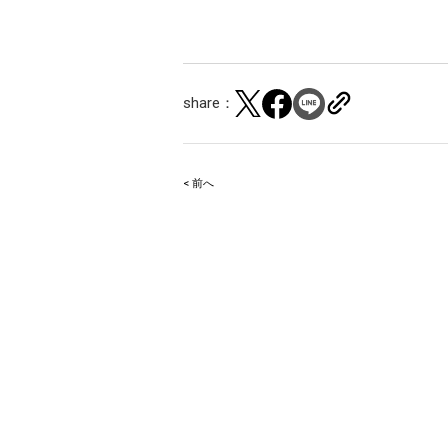
share：
< 前へ
Post
navigation