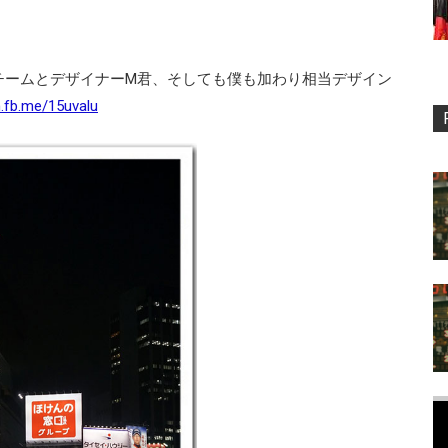
チームとデザイナーM君、そしても僕も加わり相当デザイン
n.fb.me/15uvalu