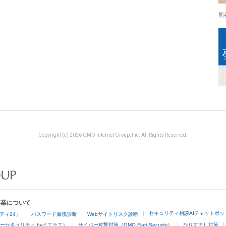
熊
Copyright (c) 2026 GMO Internet Group, Inc. All Rights Reserved.
事業について
セキュリティ相談AIチャットボッ
ティ24」
パスワード漏洩診断
Webサイトリスク診断
ーセキュリティ byイエラエ）
サイバー攻撃対策（GMO Flatt Security）
なりすまし対策