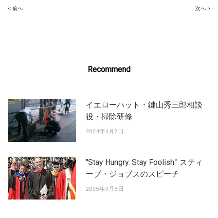
Post
< 前へ
次へ >
navigation
Recommend
イエローハット・鍵山秀三郎相談
役・掃除研修
2004年4月7日
"Stay Hungry. Stay Foolish." スティ
ーブ・ジョブスのスピーチ
2005年9月3日