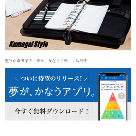
熊谷正寿考案の「夢が、かなう手帳。」販売中