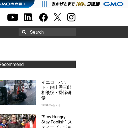
Search
Recommend
イエローハッ
ト・鍵山秀三郎
相談役・掃除研
修
2004年4月7日
"Stay Hungry.
Stay Foolish." ス
ティーブ・ジョ