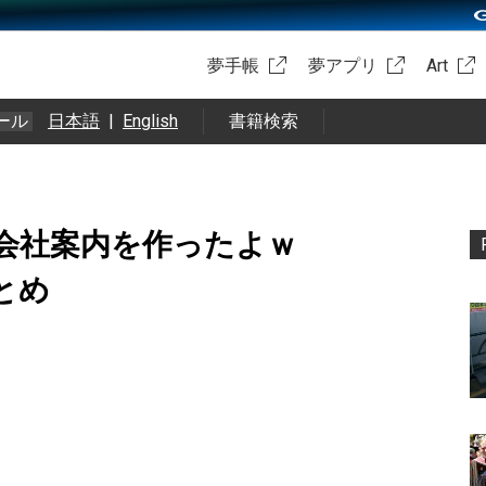
夢手帳
夢アプリ
Art
ール
日本語
|
English
書籍検索
会社案内を作ったよｗ
 まとめ