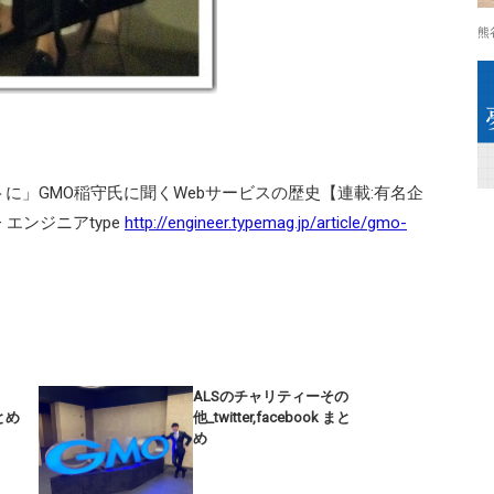
熊
に」GMO稲守氏に聞くWebサービスの歴史【連載:有名企
エンジニアtype
http://engineer.typemag.jp/article/gmo-
ALSのチャリティーその
まとめ
他_twitter,facebook まと
め