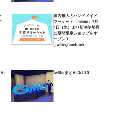
ェ
国内最大のハンドメイド
す
マーケット「minne」7月
1日（水）より新潟伊勢丹
に期間限定ショップをオ
ープン！
_twitter,facebook
まとめ
twitterまとめ Oct.30