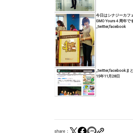
今日はシナジーカフ
GMO Yours４周年で
_twitter,facebook
_twitter,facebook
15年11月28日
share：