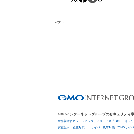
< 前へ
Post
navigation
GMOインターネットグループのセキュリティ
世界初総合ネットセキュリティサービス「GMOセキュリ
実在証明・盗聴対策
サイバー攻撃対策（GMOサイバ