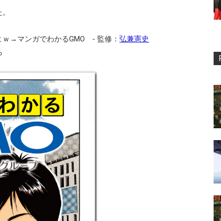
た。
ｗ→マンガでわかるGMO - 監修：
弘兼憲史
ら