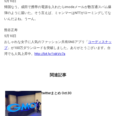
5月10日
帰国なう。成田で携帯の電源を入れたらimodeメールが数百通スパム爆
弾のように届いた。そう言えば、ミャンマーはNTTがローミングしてな
いんだよね。うーん。
熊谷正寿
5月10日
おしゃれな女子に人気のファッション共有SNSアプリ「
コーディスナッ
プ
」が100万ダウンロードを突破しました。ありがとうございます。台
湾でも人気上昇中。
http://bit.ly/1qkVo7a
関連記事
twitterまとめ Oct.30