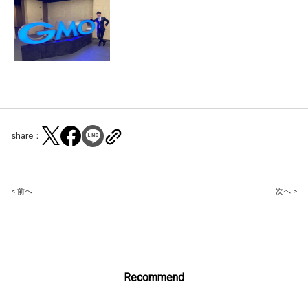
share：
Post
< 前へ
次へ >
navigation
Recommend